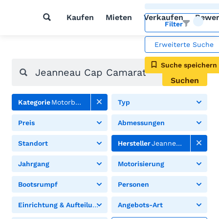
Kaufen
Mieten
Verkaufen
Bewer
Filter
Erweiterte Suche
Suche speichern
Suchen
Kategorie
Motorboote
Typ
Preis
Abmessungen
Standort
Hersteller
Jeanneau
Jahrgang
Motorisierung
Bootsrumpf
Personen
Einrichtung & Aufteilung
Angebots-Art