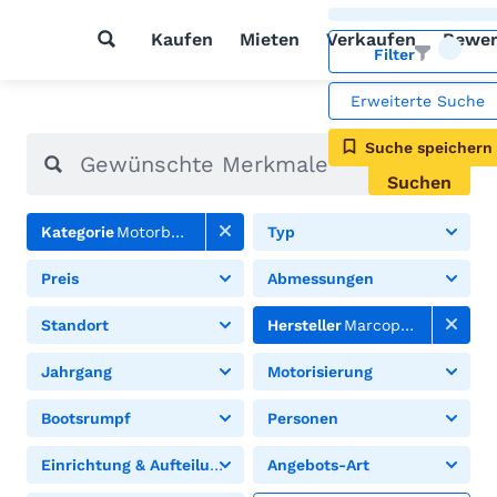
Kaufen
Mieten
Verkaufen
Bewer
Filter
Erweiterte Suche
Suche speichern
Suchen
Kategorie
Motorboote
Typ
Preis
Abmessungen
Standort
Hersteller
Marcopolo
Jahrgang
Motorisierung
Bootsrumpf
Personen
Einrichtung & Aufteilung
Angebots-Art