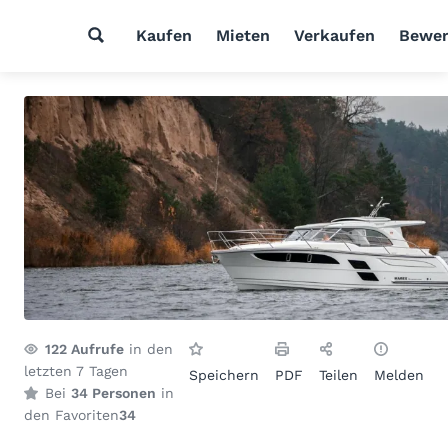
Kaufen
Mieten
Verkaufen
Bewer
122
Aufrufe
in den
letzten 7 Tagen
Speichern
PDF
Teilen
Melden
Bei
34 Personen
in
den Favoriten
34