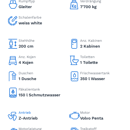
Rumpftyp
Verdrängung
Gleiter
7'700 kg
Schalenfarbe
weiss white
Stehhöhe
Anz. Kabinen
200 cm
2 Kabinen
Anz. Kojen
Toiletten
4 Kojen
1 Toilette
Duschen
Frischwassertank
1 Dusche
350 l Wasser
Fäkalientank
150 l Schmutzwasser
Antrieb
Motor
Z-Antrieb
Volvo Penta
Motorleistung
Treibstoff