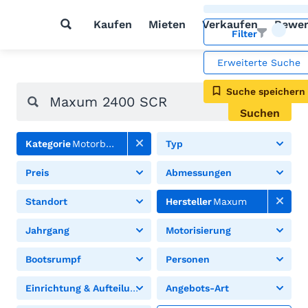
Kaufen
Mieten
Verkaufen
Bewer
Filter
Erweiterte Suche
Suche speichern
Suchen
Kategorie
Motorboote
Typ
Preis
Abmessungen
Standort
Hersteller
Maxum
Jahrgang
Motorisierung
Bootsrumpf
Personen
Einrichtung & Aufteilung
Angebots-Art