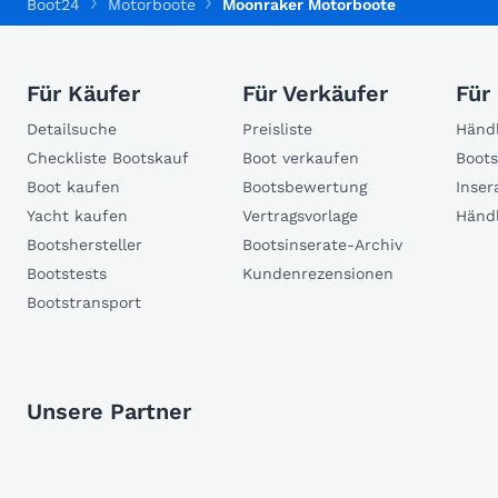
Boot24
Motorboote
Moonraker Motorboote
Für Käufer
Für Verkäufer
Für
Detailsuche
Preisliste
Händl
Checkliste Bootskauf
Boot verkaufen
Boots
Boot kaufen
Bootsbewertung
Inser
Yacht kaufen
Vertragsvorlage
Händ
Bootshersteller
Bootsinserate-Archiv
Bootstests
Kundenrezensionen
Bootstransport
Unsere Partner