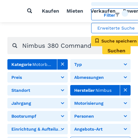
Kaufen
Mieten
Verkaufen
Bewer
Filter
Erweiterte Suche
Suche speichern
Suchen
Kategorie
Motorboote
Typ
Preis
Abmessungen
Standort
Hersteller
Nimbus
Jahrgang
Motorisierung
Bootsrumpf
Personen
Einrichtung & Aufteilung
Angebots-Art