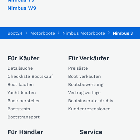
Nimbus W9
Boot24
Motorboote
Nimbus Motorboote
Nimbus 380
Für Käufer
Für Verkäufer
Detailsuche
Preisliste
Checkliste Bootskauf
Boot verkaufen
Boot kaufen
Bootsbewertung
Yacht kaufen
Vertragsvorlage
Bootshersteller
Bootsinserate-Archiv
Bootstests
Kundenrezensionen
Bootstransport
Für Händler
Service