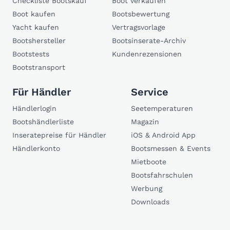
Checkliste Bootskauf
Boot verkaufen
Boot kaufen
Bootsbewertung
Yacht kaufen
Vertragsvorlage
Bootshersteller
Bootsinserate-Archiv
Bootstests
Kundenrezensionen
Bootstransport
Für Händler
Service
Händlerlogin
Seetemperaturen
Bootshändlerliste
Magazin
Inseratepreise für Händler
iOS & Android App
Händlerkonto
Bootsmessen & Events
Mietboote
Bootsfahrschulen
Werbung
Downloads