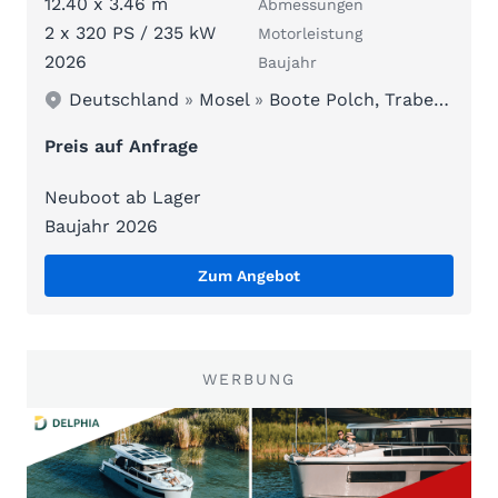
12.40 x 3.46 m
Abmessungen
2 x 320 PS / 235 kW
Motorleistung
2026
Baujahr
Deutschland
»
Mosel
»
Boote Polch, Traben-Trarbach
Preis auf Anfrage
Neuboot ab Lager
Baujahr 2026
Zum Angebot
WERBUNG