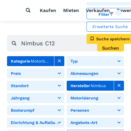
Kaufen
Mieten
Verkaufen
Bewer
Filter
Erweiterte Suche
Suche speichern
Suchen
Kategorie
Motorboote
Typ
Preis
Abmessungen
Standort
Hersteller
Nimbus
Jahrgang
Motorisierung
Bootsrumpf
Personen
Einrichtung & Aufteilung
Angebots-Art