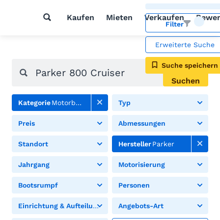
Kaufen
Mieten
Verkaufen
Bewer
Filter
Erweiterte Suche
Suche speichern
Suchen
Kategorie
Motorboote
Typ
Preis
Abmessungen
Standort
Hersteller
Parker
Jahrgang
Motorisierung
Bootsrumpf
Personen
Einrichtung & Aufteilung
Angebots-Art