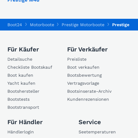
Boot24
Motorboote
Prestige Motorboote
Prestige 550
Für Käufer
Für Verkäufer
Detailsuche
Preisliste
Checkliste Bootskauf
Boot verkaufen
Boot kaufen
Bootsbewertung
Yacht kaufen
Vertragsvorlage
Bootshersteller
Bootsinserate-Archiv
Bootstests
Kundenrezensionen
Bootstransport
Für Händler
Service
Händlerlogin
Seetemperaturen