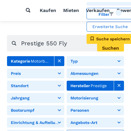
Kaufen
Mieten
Verkaufen
Bewer
Filter
Erweiterte Suche
Suche speichern
Suchen
Kategorie
Motorboote
Typ
Preis
Abmessungen
Standort
Hersteller
Prestige
Jahrgang
Motorisierung
Bootsrumpf
Personen
Einrichtung & Aufteilung
Angebots-Art