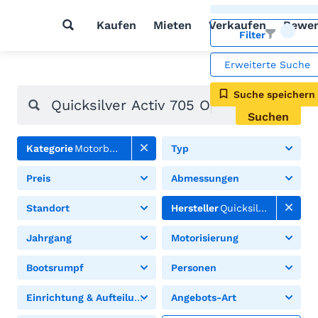
Kaufen
Mieten
Verkaufen
Bewer
Filter
Erweiterte Suche
Suche speichern
Suchen
Kategorie
Motorboote
Typ
Preis
Abmessungen
Standort
Hersteller
Quicksilver
Jahrgang
Motorisierung
Bootsrumpf
Personen
Einrichtung & Aufteilung
Angebots-Art