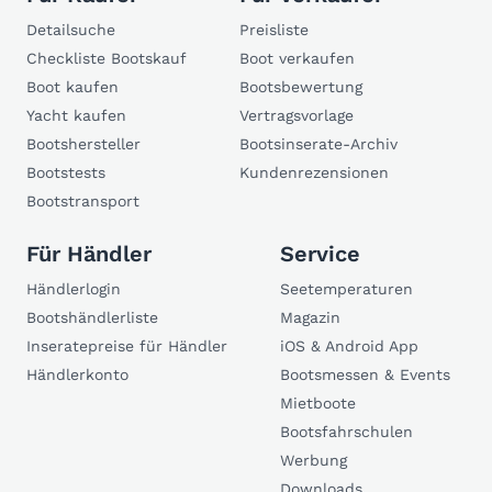
Detailsuche
Preisliste
Checkliste Bootskauf
Boot verkaufen
Boot kaufen
Bootsbewertung
Yacht kaufen
Vertragsvorlage
Bootshersteller
Bootsinserate-Archiv
Bootstests
Kundenrezensionen
Bootstransport
Für Händler
Service
Händlerlogin
Seetemperaturen
Bootshändlerliste
Magazin
Inseratepreise für Händler
iOS & Android App
Händlerkonto
Bootsmessen & Events
Mietboote
Bootsfahrschulen
Werbung
Downloads