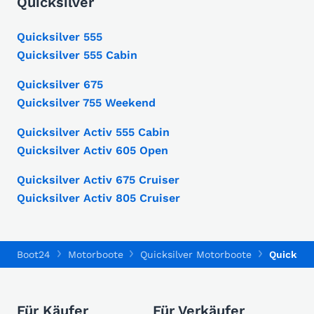
Quicksilver
Quicksilver 555
Quicksilver 555 Cabin
Quicksilver 675
Quicksilver 755 Weekend
Quicksilver Activ 555 Cabin
Quicksilver Activ 605 Open
Quicksilver Activ 675 Cruiser
Quicksilver Activ 805 Cruiser
Boot24
Motorboote
Quicksilver Motorboote
Quicksilv
Für Käufer
Für Verkäufer