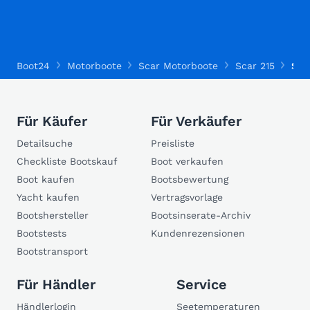
Boot24
Motorboote
Scar Motorboote
Scar 215
Sca
Für Käufer
Für Verkäufer
Detailsuche
Preisliste
Checkliste Bootskauf
Boot verkaufen
Boot kaufen
Bootsbewertung
Yacht kaufen
Vertragsvorlage
Bootshersteller
Bootsinserate-Archiv
Bootstests
Kundenrezensionen
Bootstransport
Für Händler
Service
Händlerlogin
Seetemperaturen