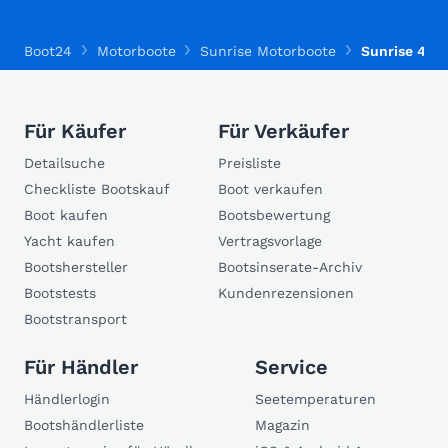
Boot24
Motorboote
Sunrise Motorboote
Sunrise 410 
Für Käufer
Für Verkäufer
Detailsuche
Preisliste
Checkliste Bootskauf
Boot verkaufen
Boot kaufen
Bootsbewertung
Yacht kaufen
Vertragsvorlage
Bootshersteller
Bootsinserate-Archiv
Bootstests
Kundenrezensionen
Bootstransport
Für Händler
Service
Händlerlogin
Seetemperaturen
Bootshändlerliste
Magazin