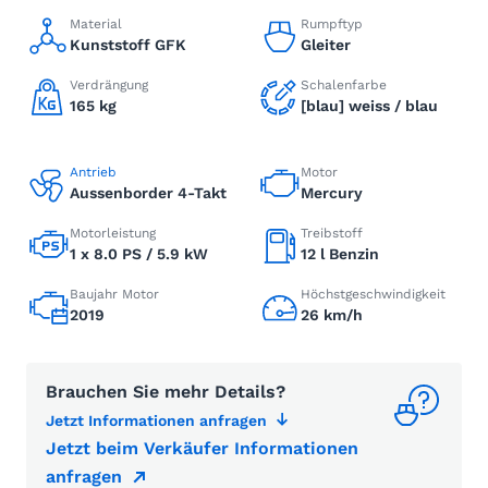
Material
Rumpftyp
Kunststoff GFK
Gleiter
Verdrängung
Schalenfarbe
165 kg
[blau] weiss / blau
Antrieb
Motor
Aussenborder 4-Takt
Mercury
Motorleistung
Treibstoff
1 x 8.0 PS / 5.9 kW
12 l Benzin
Baujahr Motor
Höchstgeschwindigkeit
2019
26 km/h
Brauchen Sie mehr Details?
Jetzt Informationen anfragen
Jetzt beim Verkäufer Informationen
anfragen