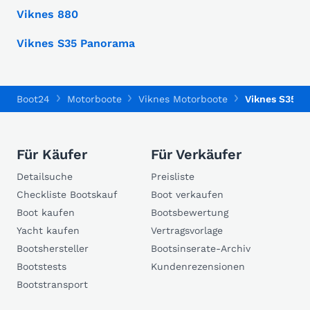
Viknes 880
Viknes S35 Panorama
Boot24
Motorboote
Viknes Motorboote
Viknes S35 P
Für Käufer
Für Verkäufer
Detailsuche
Preisliste
Checkliste Bootskauf
Boot verkaufen
Boot kaufen
Bootsbewertung
Yacht kaufen
Vertragsvorlage
Bootshersteller
Bootsinserate-Archiv
Bootstests
Kundenrezensionen
Bootstransport