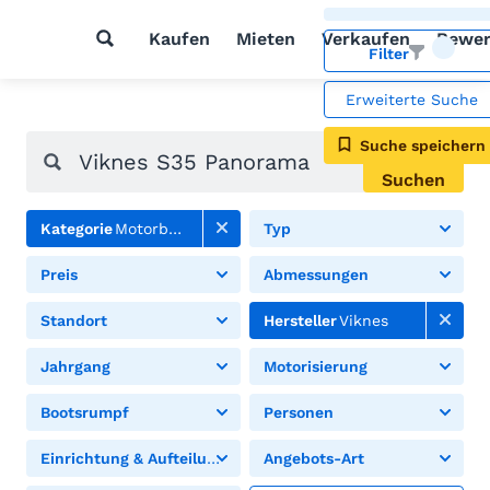
Kaufen
Mieten
Verkaufen
Bewer
Filter
Erweiterte Suche
Suche speichern
Suchen
Kategorie
Motorboote
Typ
Preis
Abmessungen
Standort
Hersteller
Viknes
Jahrgang
Motorisierung
Bootsrumpf
Personen
Einrichtung & Aufteilung
Angebots-Art