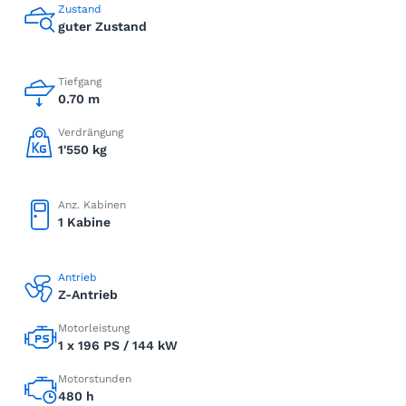
Zustand
guter Zustand
Tiefgang
0.70 m
Verdrängung
1'550 kg
Anz. Kabinen
1 Kabine
Antrieb
Z-Antrieb
Motorleistung
1 x 196 PS / 144 kW
Motorstunden
480 h