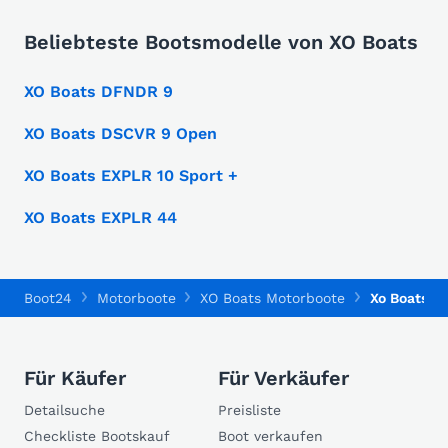
Beliebteste Bootsmodelle von XO Boats
XO Boats DFNDR 9
XO Boats DSCVR 9 Open
XO Boats EXPLR 10 Sport +
XO Boats EXPLR 44
Boot24
Motorboote
XO Boats Motorboote
Xo Boats Ex
Für Käufer
Für Verkäufer
Detailsuche
Preisliste
Checkliste Bootskauf
Boot verkaufen