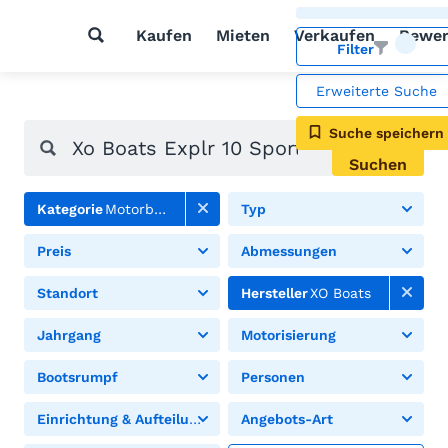
Kaufen
Mieten
Verkaufen
Bewer
Filter
Erweiterte Suche
Suche speichern
Suchen
Kategorie
Motorboote
Typ
Preis
Abmessungen
Standort
Hersteller
XO Boats
Jahrgang
Motorisierung
Bootsrumpf
Personen
Einrichtung & Aufteilung
Angebots-Art