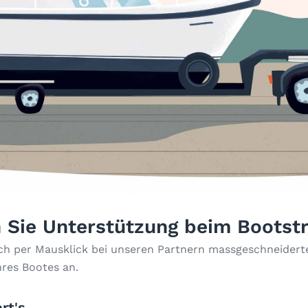
 Sie Unterstützung beim Bootst
ach per Mausklick bei unseren Partnern massgeschneiderte
hres Bootes an.
rt's