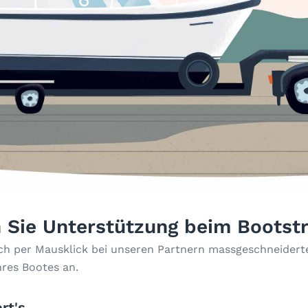
 Sie Unterstützung beim Bootst
ach per Mausklick bei unseren Partnern massgeschneiderte
hres Bootes an.
rt's