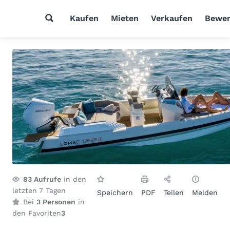
Kaufen
Mieten
Verkaufen
Bewer
83
Aufrufe
in den
letzten 7 Tagen
Speichern
PDF
Teilen
Melden
Bei
3 Personen
in
den Favoriten
3