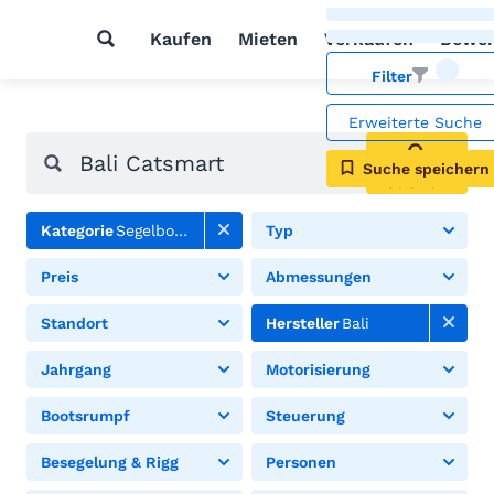
Kaufen
Mieten
Verkaufen
Bewer
Filter
Erweiterte Suche
Suche speichern
Suchen
Kategorie
Segelboote
Typ
Preis
Abmessungen
Standort
Hersteller
Bali
Jahrgang
Motorisierung
Bootsrumpf
Steuerung
Besegelung & Rigg
Personen