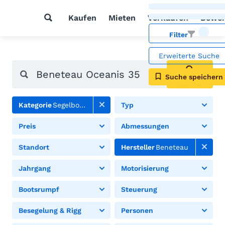
Kaufen
Mieten
Verkaufen
Bewer
Filter
Erweiterte Suche
Suche speichern
Suchen
Kategorie
Segelboote
Typ
Preis
Abmessungen
Standort
Hersteller
Beneteau
Jahrgang
Motorisierung
Bootsrumpf
Steuerung
Besegelung & Rigg
Personen