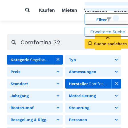
Kaufen
Mieten
Verkaufen
Bewer
Filter
Erweiterte Suche
Suche speichern
Suchen
Kategorie
Segelboote
Typ
Preis
Abmessungen
Standort
Hersteller
Comfortina
Jahrgang
Motorisierung
Bootsrumpf
Steuerung
Besegelung & Rigg
Personen