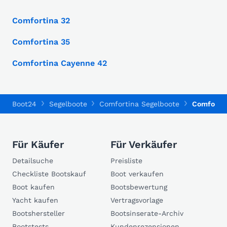
Comfortina 32
Comfortina 35
Comfortina Cayenne 42
Boot24
Segelboote
Comfortina Segelboote
Comfortin
Für Käufer
Für Verkäufer
Detailsuche
Preisliste
Checkliste Bootskauf
Boot verkaufen
Boot kaufen
Bootsbewertung
Yacht kaufen
Vertragsvorlage
Bootshersteller
Bootsinserate-Archiv
Bootstests
Kundenrezensionen