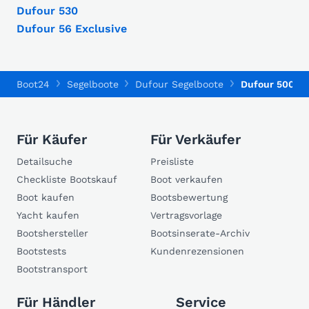
Dufour 530
Dufour 56 Exclusive
Boot24
Segelboote
Dufour Segelboote
Dufour 500 Gl
Für Käufer
Für Verkäufer
Detailsuche
Preisliste
Checkliste Bootskauf
Boot verkaufen
Boot kaufen
Bootsbewertung
Yacht kaufen
Vertragsvorlage
Bootshersteller
Bootsinserate-Archiv
Bootstests
Kundenrezensionen
Bootstransport
Für Händler
Service