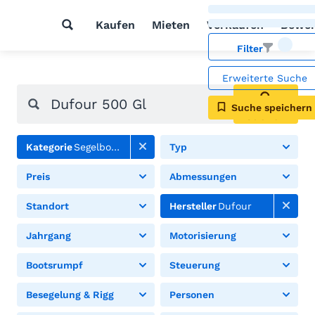
Kaufen
Mieten
Verkaufen
Bewer
Filter
Erweiterte Suche
Suche speichern
Suchen
Kategorie
Segelboote
Typ
Preis
Abmessungen
Standort
Hersteller
Dufour
Jahrgang
Motorisierung
Bootsrumpf
Steuerung
Besegelung & Rigg
Personen