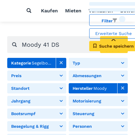
Kaufen
Mieten
Verkaufen
Bewer
Filter
Erweiterte Suche
Suche speichern
Suchen
Kategorie
Segelboote
Typ
Preis
Abmessungen
Standort
Hersteller
Moody
Jahrgang
Motorisierung
Bootsrumpf
Steuerung
Besegelung & Rigg
Personen