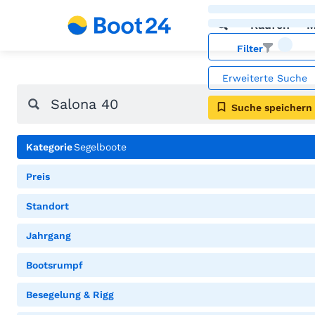
Kaufen
M
Filter
Erweiterte Suche
Suche speichern
Kategorie
Segelboote
Preis
Standort
Jahrgang
Bootsrumpf
Besegelung & Rigg