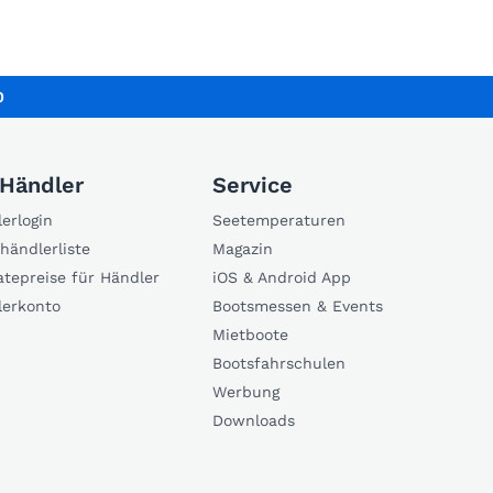
0
 Händler
Service
erlogin
Seetemperaturen
händlerliste
Magazin
atepreise für Händler
iOS & Android App
lerkonto
Bootsmessen & Events
Mietboote
Bootsfahrschulen
Werbung
Downloads