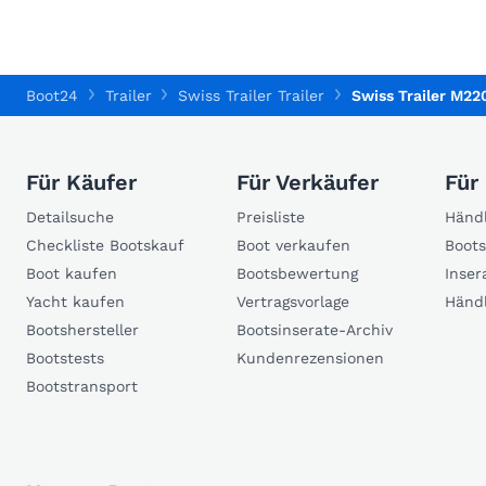
Boot24
Trailer
Swiss Trailer Trailer
Swiss Trailer M22
Für Käufer
Für Verkäufer
Für
Detailsuche
Preisliste
Händl
Checkliste Bootskauf
Boot verkaufen
Boots
Boot kaufen
Bootsbewertung
Inser
Yacht kaufen
Vertragsvorlage
Händ
Bootshersteller
Bootsinserate-Archiv
Bootstests
Kundenrezensionen
Bootstransport