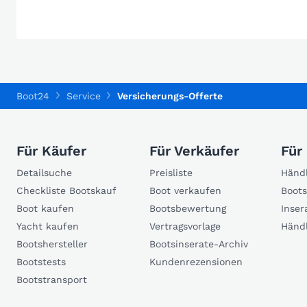
Boot24
Service
Versicherungs-Offerte
Für Käufer
Für Verkäufer
Für
Detailsuche
Preisliste
Händl
Checkliste Bootskauf
Boot verkaufen
Boots
Boot kaufen
Bootsbewertung
Inser
Yacht kaufen
Vertragsvorlage
Händ
Bootshersteller
Bootsinserate-Archiv
Bootstests
Kundenrezensionen
Bootstransport