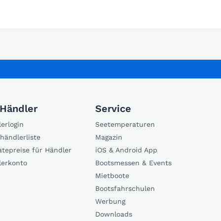
 Händler
Service
erlogin
Seetemperaturen
händlerliste
Magazin
atepreise für Händler
iOS & Android App
lerkonto
Bootsmessen & Events
Mietboote
Bootsfahrschulen
Werbung
Downloads