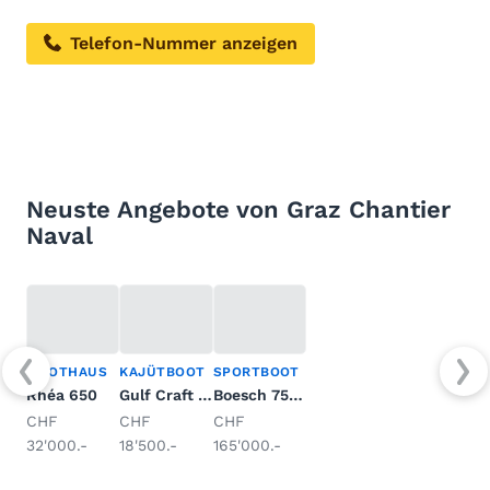
Telefon-Nummer anzeigen
Neuste Angebote von Graz Chantier
Naval
PILOTHAUS
KAJÜTBOOT
SPORTBOOT
Rhéa 650
Gulf Craft 2400 SBC
Boesch 750 Portofino de Luxe
CHF
CHF
CHF
32'000.-
18'500.-
165'000.-