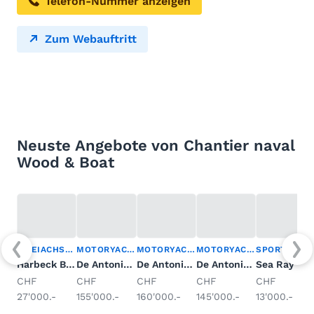
Telefon-Nummer anzeigen
Zum Webauftritt
Neuste Angebote von Chantier naval
Wood & Boat
ZWEIACHSER
MOTORYACHT
MOTORYACHT
MOTORYACHT
SPORTBOOT
Harbeck BT100M
De Antonio Yachts D28 Open
De Antonio D28 Open
De Antonio D28 Open
Sea Ray Sorrento S21CB
CHF
CHF
CHF
CHF
CHF
27'000.-
155'000.-
160'000.-
145'000.-
13'000.-