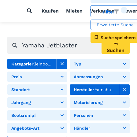
Kaufen
Mieten
Verkaufen
Bewer
Filter
Erweiterte Suche
Suche speichern
Suchen
Kategorie
Kleinboote
Typ
Preis
Abmessungen
Standort
Hersteller
Yamaha
Jahrgang
Motorisierung
Bootsrumpf
Personen
Angebots-Art
Händler