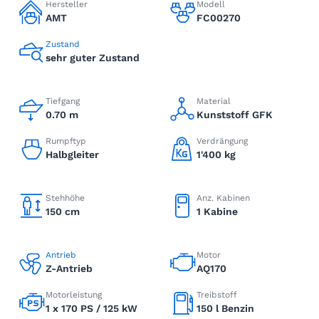
Hersteller
Modell
AMT
FC00270
Zustand
sehr guter Zustand
Tiefgang
Material
0.70 m
Kunststoff GFK
Rumpftyp
Verdrängung
Halbgleiter
1'400 kg
Stehhöhe
Anz. Kabinen
150 cm
1 Kabine
Antrieb
Motor
Z-Antrieb
AQ170
Motorleistung
Treibstoff
1 x 170 PS / 125 kW
150 l Benzin