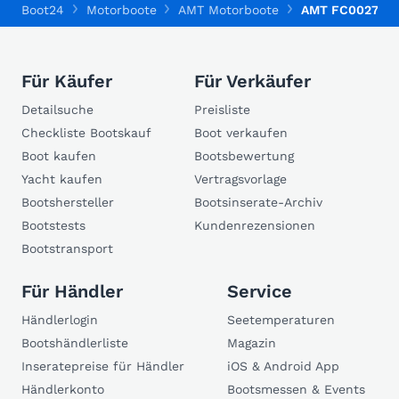
Boot24
Motorboote
AMT Motorboote
AMT FC00270
Für Käufer
Für Verkäufer
Detailsuche
Preisliste
Checkliste Bootskauf
Boot verkaufen
Boot kaufen
Bootsbewertung
Yacht kaufen
Vertragsvorlage
Bootshersteller
Bootsinserate-Archiv
Bootstests
Kundenrezensionen
Bootstransport
Für Händler
Service
Händlerlogin
Seetemperaturen
Bootshändlerliste
Magazin
Inseratepreise für Händler
iOS & Android App
Händlerkonto
Bootsmessen & Events