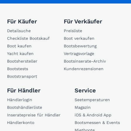
Für Käufer
Für Verkäufer
Detailsuche
Preisliste
Checkliste Bootskauf
Boot verkaufen
Boot kaufen
Bootsbewertung
Yacht kaufen
Vertragsvorlage
Bootshersteller
Bootsinserate-Archiv
Bootstests
Kundenrezensionen
Bootstransport
Für Händler
Service
Händlerlogin
Seetemperaturen
Bootshändlerliste
Magazin
Inseratepreise für Händler
iOS & Android App
Händlerkonto
Bootsmessen & Events
Mietboote