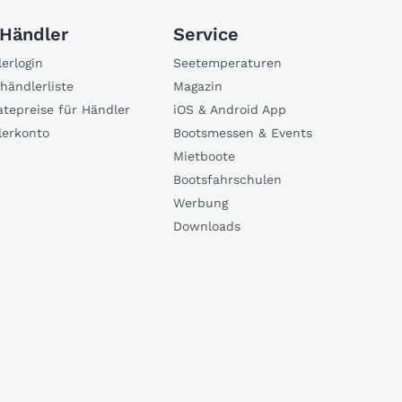
 Händler
Service
erlogin
Seetemperaturen
händlerliste
Magazin
atepreise für Händler
iOS & Android App
lerkonto
Bootsmessen & Events
Mietboote
Bootsfahrschulen
Werbung
Downloads