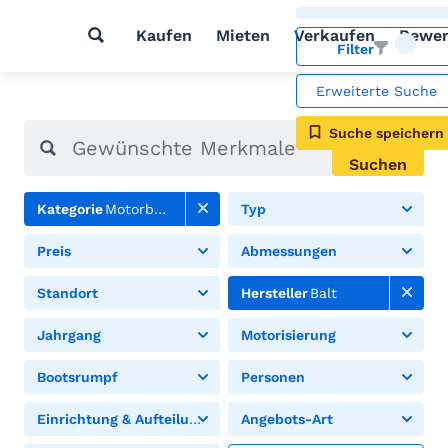
Kaufen
Mieten
Verkaufen
Bewer
Filter
Erweiterte Suche
Suche speichern
Suchen
Kategorie
Motorboote
Typ
Preis
Abmessungen
Standort
Hersteller
Balt
Jahrgang
Motorisierung
Bootsrumpf
Personen
Einrichtung & Aufteilung
Angebots-Art