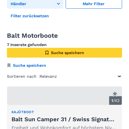
Händler
Mehr Filter
Filter zurücksetzen
Balt Motorboote
7 Inserate gefunden
Suche speichern
Suche speichern
Sortieren nach
1
/
42
KAJÜTBOOT
Balt Sun Camper 31 / Swiss Signature
Freiheit und Wohnkomfort auf höchstem Niveau