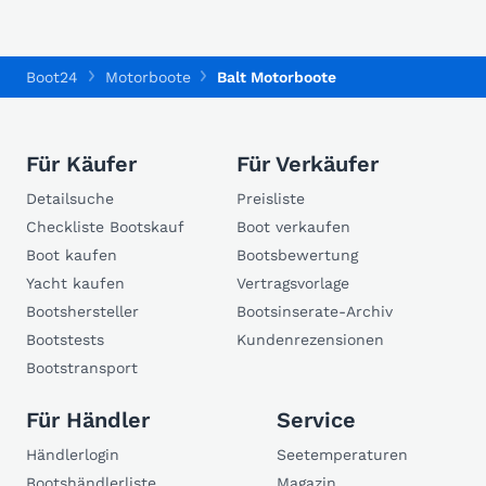
Boot24
Motorboote
Balt Motorboote
Für Käufer
Für Verkäufer
Detailsuche
Preisliste
Checkliste Bootskauf
Boot verkaufen
Boot kaufen
Bootsbewertung
Yacht kaufen
Vertragsvorlage
Bootshersteller
Bootsinserate-Archiv
Bootstests
Kundenrezensionen
Bootstransport
Für Händler
Service
Händlerlogin
Seetemperaturen
Bootshändlerliste
Magazin