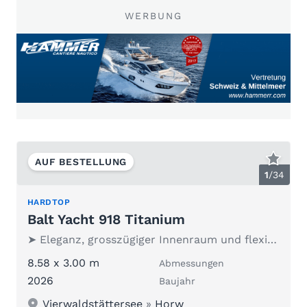
WERBUNG
AUF BESTELLUNG
1
/
34
HARDTOP
Balt Yacht 918 Titanium
➤ Eleganz, grosszügiger Innenraum und flexible Antriebe
8.58 x 3.00 m
Abmessungen
2026
Baujahr
Vierwaldstättersee
»
Horw