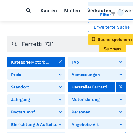
Kaufen
Mieten
Verkaufen
Bewer
Filter
Erweiterte Suche
Suche speichern
Suchen
Kategorie
Motorboote
Typ
Preis
Abmessungen
Standort
Hersteller
Ferretti
Jahrgang
Motorisierung
Bootsrumpf
Personen
Einrichtung & Aufteilung
Angebots-Art