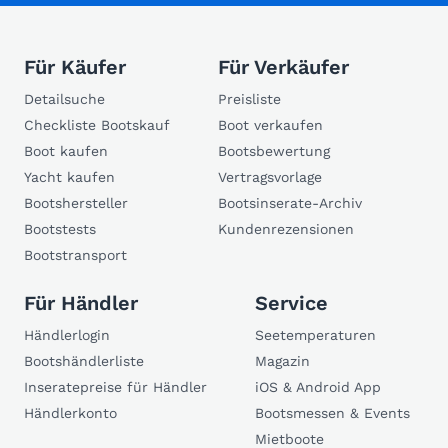
Für Käufer
Für Verkäufer
Detailsuche
Preisliste
Checkliste Bootskauf
Boot verkaufen
Boot kaufen
Bootsbewertung
Yacht kaufen
Vertragsvorlage
Bootshersteller
Bootsinserate-Archiv
Bootstests
Kundenrezensionen
Bootstransport
Für Händler
Service
Händlerlogin
Seetemperaturen
Bootshändlerliste
Magazin
Inseratepreise für Händler
iOS & Android App
Händlerkonto
Bootsmessen & Events
Mietboote