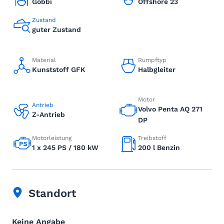
Gobbi
Offshore 23
Zustand
guter Zustand
Material
Rumpftyp
Kunststoff GFK
Halbgleiter
Motor
Antrieb
Volvo Penta AQ 271
Z-Antrieb
DP
Motorleistung
Treibstoff
1 x 245 PS / 180 kW
200 l Benzin
Standort
Keine Angabe