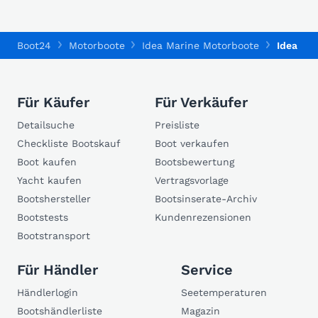
Boot24
Motorboote
Idea Marine Motorboote
Idea Ma
Für Käufer
Für Verkäufer
Detailsuche
Preisliste
Checkliste Bootskauf
Boot verkaufen
Boot kaufen
Bootsbewertung
Yacht kaufen
Vertragsvorlage
Bootshersteller
Bootsinserate-Archiv
Bootstests
Kundenrezensionen
Bootstransport
Für Händler
Service
Händlerlogin
Seetemperaturen
Bootshändlerliste
Magazin