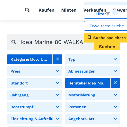
Kaufen
Mieten
Verkaufen
Bewer
Filter
Erweiterte Suche
Suche speichern
Suchen
Kategorie
Motorboote
Typ
Preis
Abmessungen
Standort
Hersteller
Idea Marine
Jahrgang
Motorisierung
Bootsrumpf
Personen
Einrichtung & Aufteilung
Angebots-Art