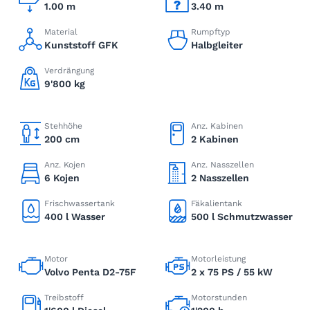
1.00 m
3.40 m
Material
Rumpftyp
Kunststoff GFK
Halbgleiter
Verdrängung
9'800 kg
Stehhöhe
Anz. Kabinen
200 cm
2 Kabinen
Anz. Kojen
Anz. Nasszellen
6 Kojen
2 Nasszellen
Frischwassertank
Fäkalientank
400 l Wasser
500 l Schmutzwasser
Motor
Motorleistung
Volvo Penta D2-75F
2 x 75 PS / 55 kW
Treibstoff
Motorstunden