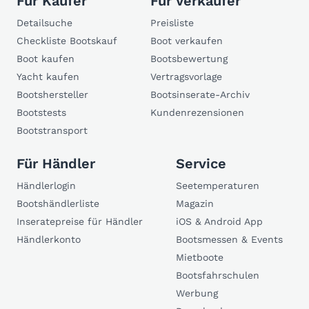
Für Käufer
Für Verkäufer
Detailsuche
Preisliste
Checkliste Bootskauf
Boot verkaufen
Boot kaufen
Bootsbewertung
Yacht kaufen
Vertragsvorlage
Bootshersteller
Bootsinserate-Archiv
Bootstests
Kundenrezensionen
Bootstransport
Für Händler
Service
Händlerlogin
Seetemperaturen
Bootshändlerliste
Magazin
Inseratepreise für Händler
iOS & Android App
Händlerkonto
Bootsmessen & Events
Mietboote
Bootsfahrschulen
Werbung