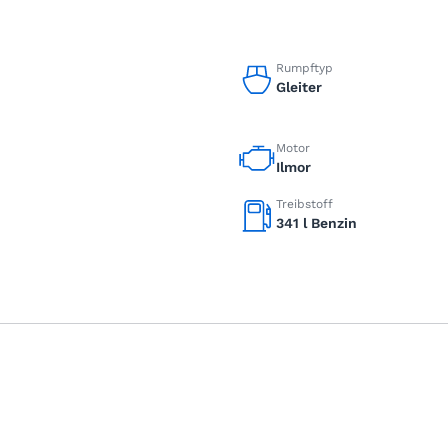
Rumpftyp
Gleiter
Motor
Ilmor
Treibstoff
341 l Benzin