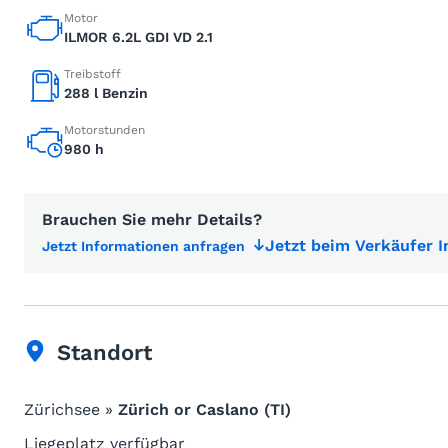
Motor
ILMOR 6.2L GDI VD 2.1
Treibstoff
288 l Benzin
Motorstunden
980 h
Brauchen Sie mehr Details?
Jetzt beim Verkäufer 
Jetzt Informationen anfragen
Standort
Zürichsee »
Zürich or Caslano (TI)
Liegeplatz verfügbar