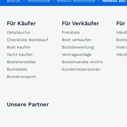
Boot24
Motorboote
Nimbus Motorboote
Nimbus 380 
Für Käufer
Für Verkäufer
Für
Detailsuche
Preisliste
Händl
Checkliste Bootskauf
Boot verkaufen
Boots
Boot kaufen
Bootsbewertung
Inser
Yacht kaufen
Vertragsvorlage
Händ
Bootshersteller
Bootsinserate-Archiv
Bootstests
Kundenrezensionen
Bootstransport
Unsere Partner