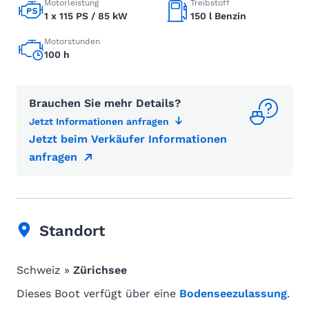
Motorleistung
Treibstoff
1 x 115 PS / 85 kW
150 l Benzin
Motorstunden
100 h
Brauchen Sie mehr Details?
Jetzt Informationen anfragen
Jetzt beim Verkäufer Informationen
anfragen
Standort
Schweiz »
Zürichsee
Dieses Boot verfügt über eine
Bodenseezulassung
.