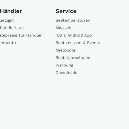
 Händler
Service
erlogin
Seetemperaturen
händlerliste
Magazin
atepreise für Händler
iOS & Android App
lerkonto
Bootsmessen & Events
Mietboote
Bootsfahrschulen
Werbung
Downloads