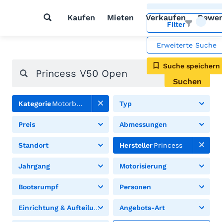
Kaufen
Mieten
Verkaufen
Bewer
Filter
Erweiterte Suche
Suche speichern
Suchen
Kategorie
Motorboote
Typ
Preis
Abmessungen
Standort
Hersteller
Princess
Jahrgang
Motorisierung
Bootsrumpf
Personen
Einrichtung & Aufteilung
Angebots-Art