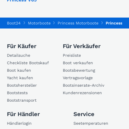
Boot24
Motorboote
Princess Motorboote
Princess V
Für Käufer
Für Verkäufer
Detailsuche
Preisliste
Checkliste Bootskauf
Boot verkaufen
Boot kaufen
Bootsbewertung
Yacht kaufen
Vertragsvorlage
Bootshersteller
Bootsinserate-Archiv
Bootstests
Kundenrezensionen
Bootstransport
Für Händler
Service
Händlerlogin
Seetemperaturen