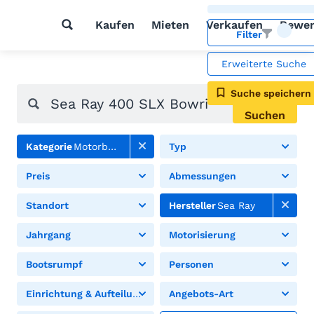
Kaufen
Mieten
Verkaufen
Bewer
Filter
Erweiterte Suche
Suche speichern
Suchen
Kategorie
Motorboote
Typ
Preis
Abmessungen
Standort
Hersteller
Sea Ray
Jahrgang
Motorisierung
Bootsrumpf
Personen
Einrichtung & Aufteilung
Angebots-Art