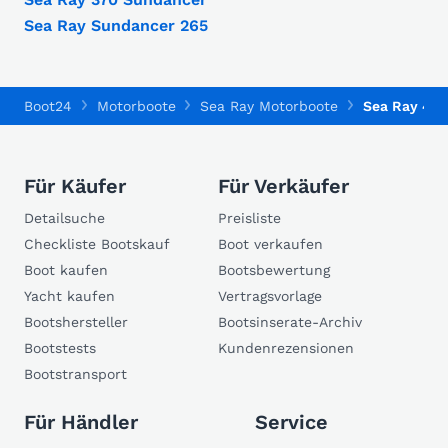
Sea Ray Sundancer 265
Boot24
Motorboote
Sea Ray Motorboote
Sea Ray 400
Für Käufer
Für Verkäufer
Detailsuche
Preisliste
Checkliste Bootskauf
Boot verkaufen
Boot kaufen
Bootsbewertung
Yacht kaufen
Vertragsvorlage
Bootshersteller
Bootsinserate-Archiv
Bootstests
Kundenrezensionen
Bootstransport
Für Händler
Service