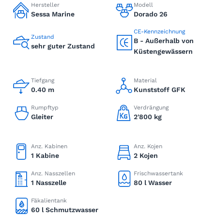
Hersteller
Modell
Sessa Marine
Dorado 26
CE-Kennzeichnung
Zustand
B - Außerhalb von
sehr guter Zustand
Küstengewässern
Tiefgang
Material
0.40 m
Kunststoff GFK
Rumpftyp
Verdrängung
Gleiter
2'800 kg
Anz. Kabinen
Anz. Kojen
1 Kabine
2 Kojen
Anz. Nasszellen
Frischwassertank
1 Nasszelle
80 l Wasser
Fäkalientank
60 l Schmutzwasser