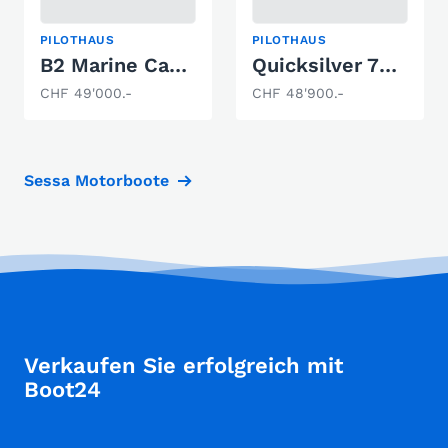
PILOTHAUS
PILOTHAUS
B2 Marine Cap Ferret 722 TC - Serie II
Quicksilver 755 Pilothouse
CHF 49'000.-
CHF 48'900.-
Sessa Motorboote
Verkaufen Sie erfolgreich mit
Boot24