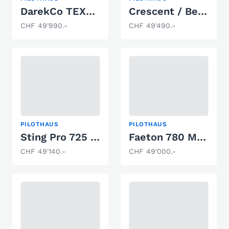
DarekCo TEXAS 610 Champion
Crescent / Bella 625 MC
CHF 49'990.-
CHF 49'490.-
PILOTHAUS
PILOTHAUS
Sting Pro 725 HT
Faeton 780 Moraga E
CHF 49'140.-
CHF 49'000.-