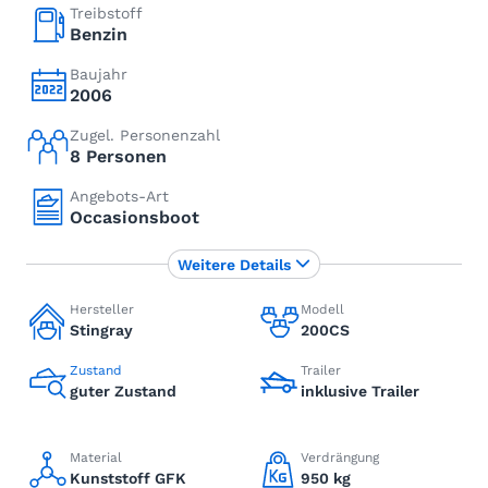
Treibstoff
Benzin
Baujahr
2006
Zugel. Personenzahl
8 Personen
Angebots-Art
Occasionsboot
Weitere Details
Hersteller
Modell
Stingray
200CS
Zustand
Trailer
guter Zustand
inklusive Trailer
Material
Verdrängung
Kunststoff GFK
950 kg