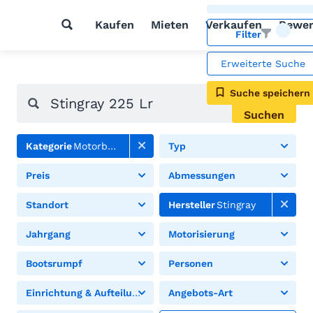
Kaufen
Mieten
Verkaufen
Bewer
Filter
Erweiterte Suche
Suche speichern
Suchen
Kategorie
Motorboote
Typ
Preis
Abmessungen
Standort
Hersteller
Stingray
Jahrgang
Motorisierung
Bootsrumpf
Personen
Einrichtung & Aufteilung
Angebots-Art