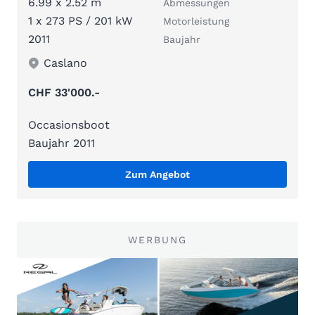
6.99 x 2.52 m
Abmessungen
1 x 273 PS / 201 kW
Motorleistung
2011
Baujahr
Caslano
CHF 33'000.-
Occasionsboot
Baujahr 2011
Zum Angebot
WERBUNG