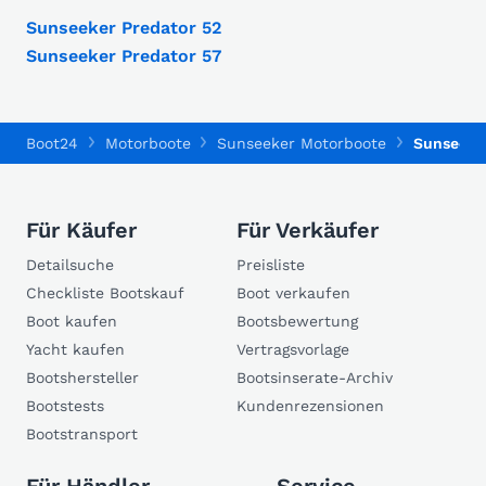
Sunseeker Predator 52
Sunseeker Predator 57
Boot24
Motorboote
Sunseeker Motorboote
Sunseeker
Für Käufer
Für Verkäufer
Detailsuche
Preisliste
Checkliste Bootskauf
Boot verkaufen
Boot kaufen
Bootsbewertung
Yacht kaufen
Vertragsvorlage
Bootshersteller
Bootsinserate-Archiv
Bootstests
Kundenrezensionen
Bootstransport