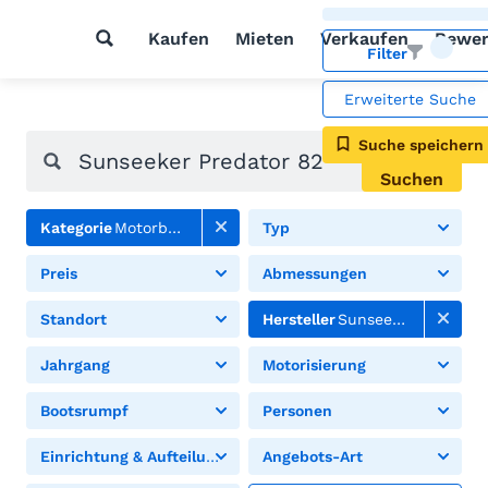
Kaufen
Mieten
Verkaufen
Bewer
Filter
Erweiterte Suche
Suche speichern
Suchen
Kategorie
Motorboote
Typ
Preis
Abmessungen
Standort
Hersteller
Sunseeker
Jahrgang
Motorisierung
Bootsrumpf
Personen
Einrichtung & Aufteilung
Angebots-Art