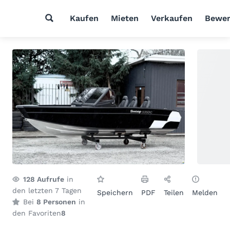
Kaufen
Mieten
Verkaufen
Bewer
128
Aufrufe
in
den letzten 7 Tagen
Speichern
PDF
Teilen
Melden
Bei
8 Personen
in
den Favoriten
8