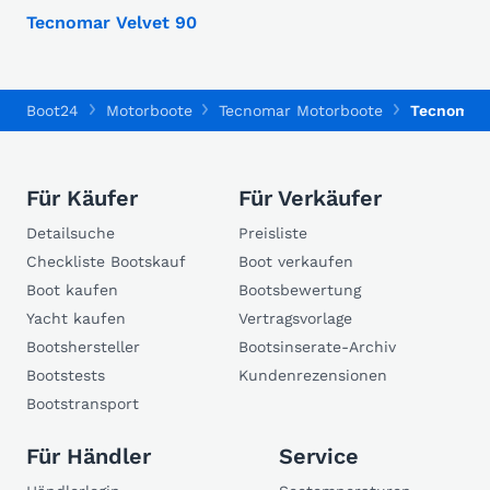
Tecnomar Velvet 90
Boot24
Motorboote
Tecnomar Motorboote
Tecnomar 
Für Käufer
Für Verkäufer
Detailsuche
Preisliste
Checkliste Bootskauf
Boot verkaufen
Boot kaufen
Bootsbewertung
Yacht kaufen
Vertragsvorlage
Bootshersteller
Bootsinserate-Archiv
Bootstests
Kundenrezensionen
Bootstransport
Für Händler
Service