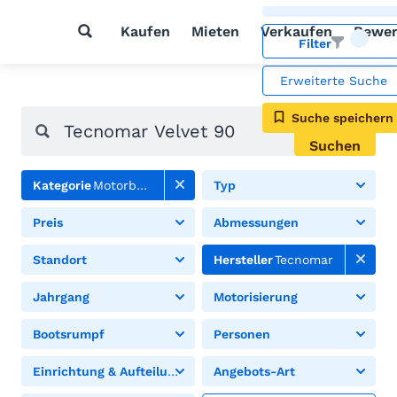
Kaufen
Mieten
Verkaufen
Bewer
Filter
Erweiterte Suche
Suche speichern
Suchen
Kategorie
Motorboote
Typ
Preis
Abmessungen
Standort
Hersteller
Tecnomar
Jahrgang
Motorisierung
Bootsrumpf
Personen
Einrichtung & Aufteilung
Angebots-Art